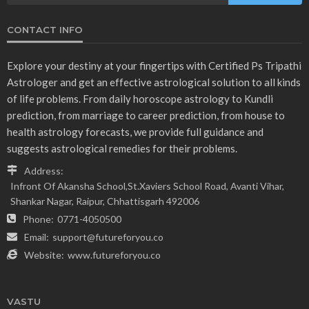
CONTACT INFO
Explore your destiny at your fingertips with Certified Ps Tripathi
Astrologer and get an effective astrological solution to all kinds
of life problems. From daily horoscope astrology to Kundli
prediction, from marriage to career prediction, from house to
health astrology forecasts, we provide full guidance and
suggests astrological remedies for their problems.
Address:
Infront Of Akansha School,St.Xaviers School Road, Avanti Vihar,
Shankar Nagar, Raipur, Chhattisgarh 492006
Phone:
0771-4050500
Email:
support@futureforyou.co
Website:
www.futureforyou.co
VASTU