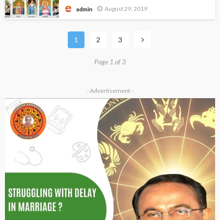
August 29, 2019
admin
1
2
3
Page 1 of 3
- Advertisement -