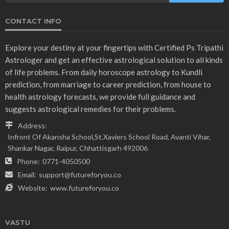
CONTACT INFO
Explore your destiny at your fingertips with Certified Ps Tripathi
Astrologer and get an effective astrological solution to all kinds
of life problems. From daily horoscope astrology to Kundli
prediction, from marriage to career prediction, from house to
health astrology forecasts, we provide full guidance and
suggests astrological remedies for their problems.
Address:
Infront Of Akansha School,St.Xaviers School Road, Avanti Vihar,
Shankar Nagar, Raipur, Chhattisgarh 492006
Phone:
0771-4050500
Email:
support@futureforyou.co
Website:
www.futureforyou.co
VASTU