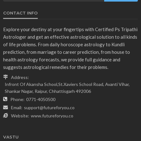
CONTACT INFO
Explore your destiny at your fingertips with Certified Ps Tripathi
Astrologer and get an effective astrological solution to all kinds
of life problems. From daily horoscope astrology to Kundli
prediction, from marriage to career prediction, from house to
health astrology forecasts, we provide full guidance and
suggests astrological remedies for their problems.
Address:
Infront Of Akansha School,St.Xaviers School Road, Avanti Vihar,
Shankar Nagar, Raipur, Chhattisgarh 492006
Phone:
0771-4050500
Email:
support@futureforyou.co
Website:
www.futureforyou.co
VASTU