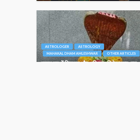
ASTROLOGER
ASTROLOGY
MAHAKAL DHAM AMLESHWAR
OTHER ARTICLES
सावन माह में शिववास और अग्निवास विशेष महत्व, इस
महीने का रुद्राभिषेक है बेहद शुभ दायक – जानिए
Junior Editor
August 1, 2024