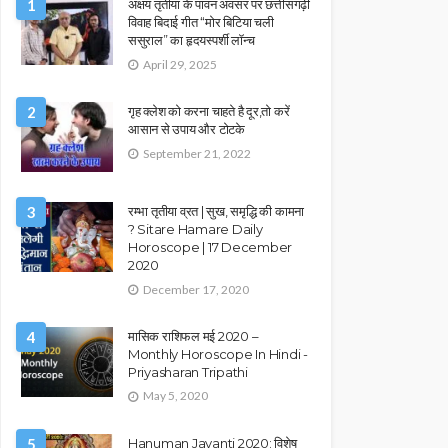
1
अक्षय तृतीया के पावन अवसर पर छत्तीसगढ़ी
विवाह बिदाई गीत “मोर बिटिया चली
ससुराल” का हृदयस्पर्शी लॉन्च
April 29, 2025
2
गृह क्लेश को करना चाहते है दूर,तो करें
आसान से उपाय और टोटके
September 21, 2022
3
रम्भा तृतीया व्रत | सुख, समृद्धि की कामना
? Sitare Hamare Daily
Horoscope | 17 December
2020
December 17, 2020
4
मासिक राशिफल मई 2020 –
Monthly Horoscope In Hindi -
Priyasharan Tripathi
May 5, 2020
5
Hanuman Jayanti 2020: विशेष