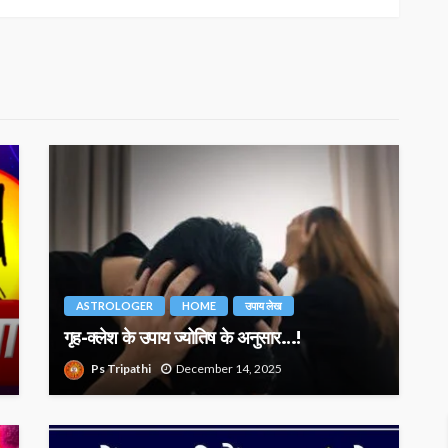
ASTROLOGER
HOME
उपाय लेख
गृह-क्लेश के उपाय ज्योतिष के अनुसार…!
Ps Tripathi
December 14, 2025