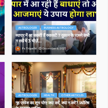
ASTROLOGER
BUSINESS ASTROLOGY
र
व्यापार में आ सकती हैं रुकावटें ? दुकान के सामने कभी
न रखें ये 3 चीज़ें…
Ps Tripathi
December 8, 2025
ASTROLOGER
HEALTH
OTHER ARTICLES
गृह प्रवेश का शुभ योग: क्या करें, क्या न करें? ज्योतिष