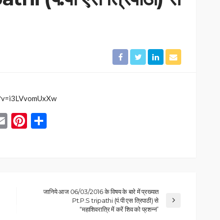
h?v=i3LVvomUxXw
App
blr
inkedIn
Email
Pinterest
Share
जानिये आज 06/03/2016 के विषय के बारे में प्रख्यात
Pt.P.S tripathi (पं.पी एस त्रिपाठी) से
“महाशिवरात्रि में करें शिव को प्रशन्न”