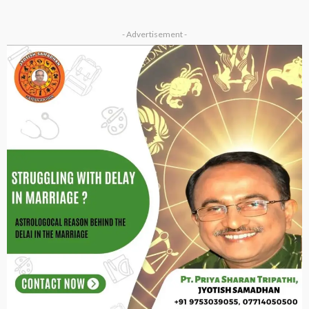
ASTROLOGER
ASTROLOGY
BUSINESS ASTROLOGY
CAREER ASTROLOGY
GEMS & STONES
HEALTH ASTROLOGY
MAHAKAL DHAM AMLESHWAR
6 अप्रैल 2024 को देशभर के विख्यात ज्योतिषियों, वास्तु शास्त्रियों, आचार्य,
महामंडलेश्वर की उपस्थिति में होगा भव्य आयोजन
March 26, 2024
Junior Editor
ASTROLOGER
DHARMA REMEDY ARTICLES
MAHAKAL DHAM AMLESHWAR
श्री महाकाल धाम अमलेश्वर में पूजा और उत्सव समिति का प्रमुख संयोजक
राज विक्रम जी को नियुक्त किए जानें की बधाई…
March 15, 2024
Junior Editor