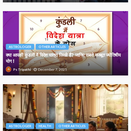
ASTROLOGER
OTHER ARTICLES
क्या आपकी कुंडली में विदेश यात्रा लिखी है? जानिए सबसे मजबूत ज्योतिषीय
योग !
December 7, 2025
Ps Tripathi
ASTROLOGER
HEALTH
OTHER ARTICLES