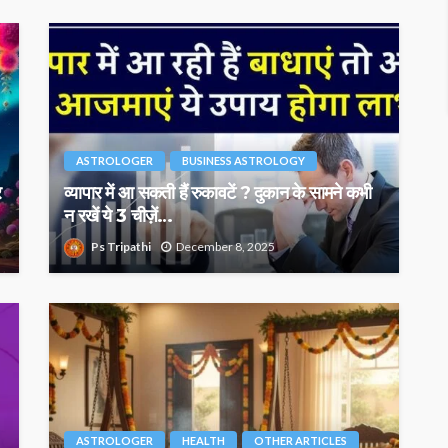
ASTROLOGER
BUSINESS ASTROLOGY
र
व्यापार में आ सकती हैं रुकावटें ? दुकान के सामने कभी
न रखें ये 3 चीज़ें…
Ps Tripathi
December 8, 2025
ASTROLOGER
HEALTH
OTHER ARTICLES