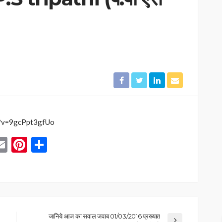
h?v=9gcPpt3gfUo
App
blr
inkedIn
Email
Pinterest
Share
जानिये आज का सवाल जवाब 01/03/2016 प्रख्यात