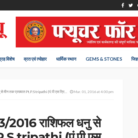
ग्रह विशेष
व्रत एवं त्योहार
धार्मिक स्थान
GEMS & STONES
जिज्
तक प्रख्यात Pt.P.S tripathi (पं.पी एस त्रिपाठी) से
Mar. 01, 2016 at 4:00 pm
3/2016 राशिफल धनु से
P.S tripathi (पं.पी एस