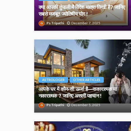
क्या आपकी कुंडली में विदेश यात्रा लिखी है? जानिए
सबसे मजबूत ज्योतिषीय योग !
Ps Tripathi
December 7, 2025
ASTROLOGER
OTHER ARTICLES
आपके घर में कौन-सी ऊर्जा है—सकारात्मक या
नकारात्मक ? जानिए असली पहचान !
Ps Tripathi
December 5, 2025