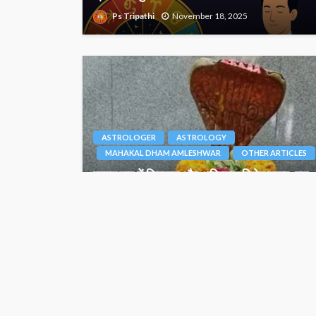
Ps Tripathi
November 18, 2025
ASTROLOGER
ASTROLOGY
MAHAKAL DHAM AMLESHWAR
OTHER ARTICLES
सावन माह में शिववास और अग्निवास विशेष महत्व, इस
महीने का रुद्राभिषेक है बेहद शुभ दायक – जानिए
Junior Editor
August 1, 2024