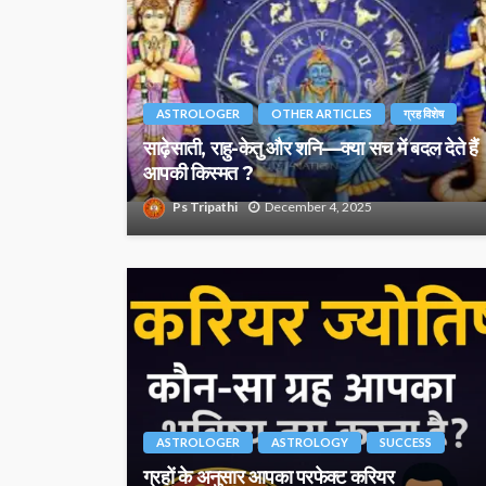
ASTROLOGER
OTHER ARTICLES
ग्रह विशेष
साढ़ेसाती, राहु-केतु और शनि—क्या सच में बदल देते हैं
आपकी किस्मत ?
Ps Tripathi
December 4, 2025
ASTROLOGER
ASTROLOGY
SUCCESS
ग्रहों के अनुसार आपका परफेक्ट करियर