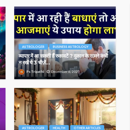
ASTROLOGER
BUSINESS ASTROLOGY
र
व्यापार में आ सकती हैं रुकावटें ? दुकान के सामने कभी
न रखें ये 3 चीज़ें…
Ps Tripathi
December 8, 2025
ASTROLOGER
HEALTH
OTHER ARTICLES