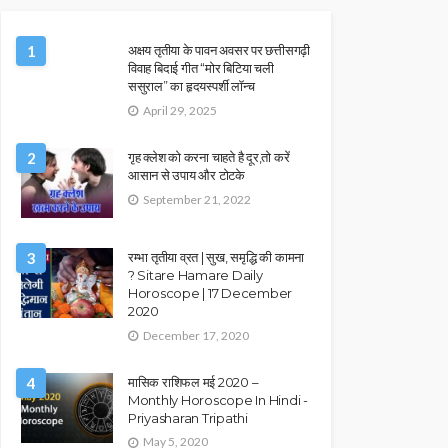
1
अक्षय तृतीया के पावन अवसर पर छत्तीसगढ़ी
विवाह बिदाई गीत “मोर बिटिया चली
ससुराल” का हृदयस्पर्शी लॉन्च
April 29, 2025
2
गृह क्लेश को करना चाहते है दूर,तो करें
आसान से उपाय और टोटके
September 21, 2022
3
रम्भा तृतीया व्रत | सुख, समृद्धि की कामना
? Sitare Hamare Daily
Horoscope | 17 December
2020
December 17, 2020
4
मासिक राशिफल मई 2020 –
Monthly Horoscope In Hindi -
Priyasharan Tripathi
May 5, 2020