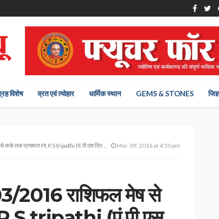
ग्रह विशेष
व्रत एवं त्योहार
धार्मिक स्थान
GEMS & STONES
जिज्
तक प्रख्यात Pt.P.S tripathi (पं.पी एस त्रिपाठी) से
Mar. 09, 2016 at 4:50 pm
3/2016 राशिफल मेष से
.P.S tripathi (पं.पी एस