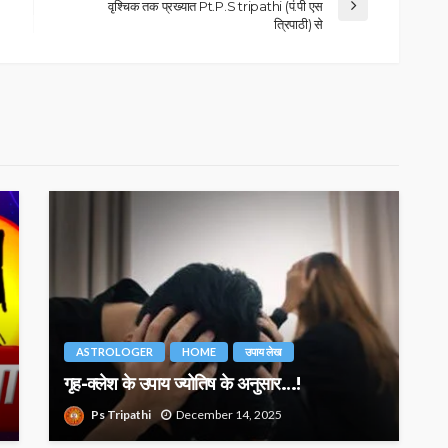
वृश्चिक तक प्रख्यात Pt.P.S tripathi (पं.पी एस
त्रिपाठी) से
ASTROLOGER
HOME
उपाय लेख
गृह-क्लेश के उपाय ज्योतिष के अनुसार…!
Ps Tripathi
December 14, 2025