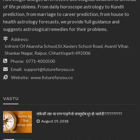
of life problems. From daily horoscope astrology to Kundli
prediction, from marriage to career prediction, from house to
health astrology forecasts, we provide full guidance and
suggests astrological remedies for their problems.
Address:
Infront Of Akansha School,St.Xaviers School Road, Avanti Vihar,
Shankar Nagar, Raipur, Chhattisgarh 492006
Phone:
0771-4050500
Email:
support@futureforyou.co
Website:
www.futureforyou.co
VASTU
तांबे की तार या रत्न गाड़ने से वास्तुदोष दूर हो जाते है??????????
August 19, 2018