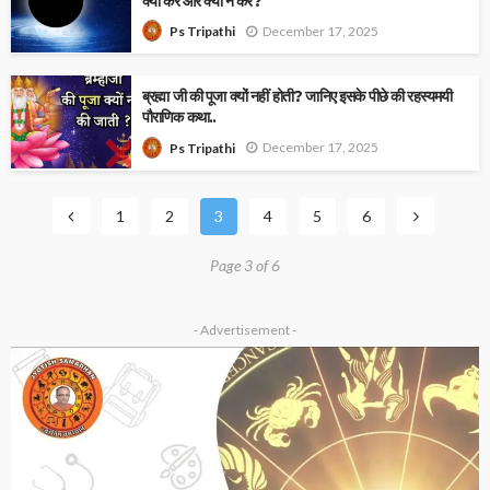
क्या करें और क्या न करें?
December 17, 2025
Ps Tripathi
ब्रह्मा जी की पूजा क्यों नहीं होती? जानिए इसके पीछे की रहस्यमयी
पौराणिक कथा..
December 17, 2025
Ps Tripathi
1
2
3
4
5
6
Page 3 of 6
- Advertisement -