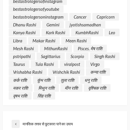
bestastrologersofinstagram
bestastrologersofyoutube
bestastrologersoninstagram
Cancer
Capricorn
Dhanu Rashi
Gemini
jyotishsamadhan
Kanya Rashi
Kark Rashi
KumbhRashi
Leo
Libra
Makar Rashi
Meen Rashi
Mesh Rashi
MithunRashi
Pisces. मेष राशि
pstripathi
Sagittarius
Scorpio
Singh Rashi
Taurus
Tula Rashi
viralpost
Virgo
Vrishabha Rashi
Vrishchik Rashi
कन्या राशि
कर्क राशि
कुंभ राशि
तुला राशि
धनु राशि
मकर राशि
मिथुन राशि
मीन राशि
वृश्चिक राशि
वृषभ राशि
सिंह राशि
मानसिक तनाव से छुटकारा पाने का उपाय