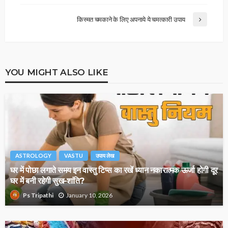
किस्‍मत चमकाने के लिए अपनाये ये चमत्‍कारी उपाय
YOU MIGHT ALSO LIKE
ASTROLOGY
VASTU
उपाय लेख
घर में पोछा लगाते समय इन वास्तु टिप्स का रखें ध्यान नकारात्मक ऊर्जा होगी दूर
घर में बनी रहेगी सुख-शांति?
January 10, 2026
Ps Tripathi