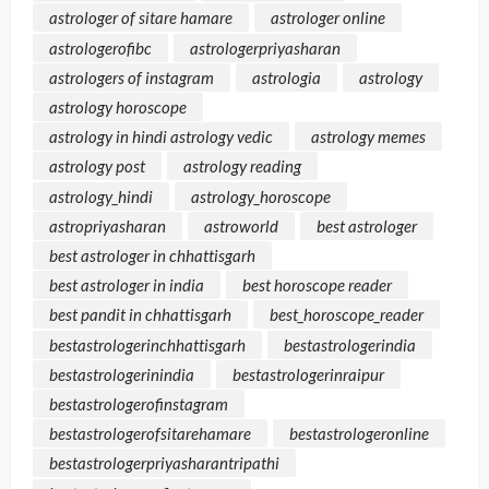
astrologer of sitare hamare
astrologer online
astrologerofibc
astrologerpriyasharan
astrologers of instagram
astrologia
astrology
astrology horoscope
astrology in hindi astrology vedic
astrology memes
astrology post
astrology reading
astrology_hindi
astrology_horoscope
astropriyasharan
astroworld
best astrologer
best astrologer in chhattisgarh
best astrologer in india
best horoscope reader
best pandit in chhattisgarh
best_horoscope_reader
bestastrologerinchhattisgarh
bestastrologerindia
bestastrologerinindia
bestastrologerinraipur
bestastrologerofinstagram
bestastrologerofsitarehamare
bestastrologeronline
bestastrologerpriyasharantripathi