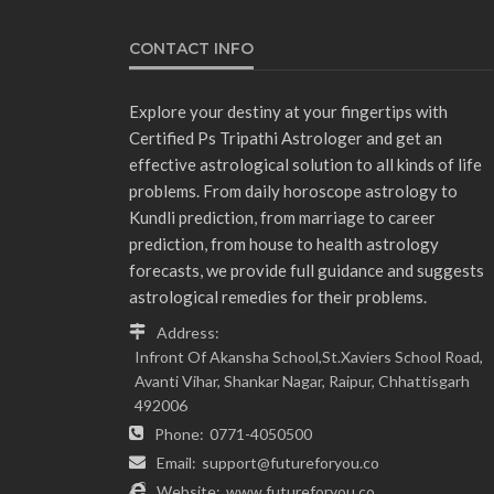
CONTACT INFO
Explore your destiny at your fingertips with
Certified Ps Tripathi Astrologer and get an
effective astrological solution to all kinds of life
problems. From daily horoscope astrology to
Kundli prediction, from marriage to career
prediction, from house to health astrology
forecasts, we provide full guidance and suggests
astrological remedies for their problems.
Address:
Infront Of Akansha School,St.Xaviers School Road,
Avanti Vihar, Shankar Nagar, Raipur, Chhattisgarh
492006
Phone:
0771-4050500
Email:
support@futureforyou.co
Website:
www.futureforyou.co