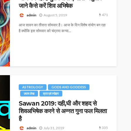
जाने कैसे करें शिव अभिषेक
471
admin
August 5, 2019
आज सावन का तीसरा सोमवार है। आज के दिन विशेष संयोग बन रहा
है क्‍योंकि इस सोमवार को चंद्रमा कन्या...
ASTROLOGY
GODS AND GODDESS
उपाय लेख
व्रत एवं त्योहार
Sawan 2019: दही,घी और शहद से
शिवअभिषेक करने से अन्नत गुना फल मिलता
है
335
admin
July 31, 2019