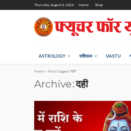
Thursday, August 6, 2026
Home
Shop
ASTROLOGY
राश‍िफल
VASTU
Home
Posts Tagged "दही"
Archive
दही