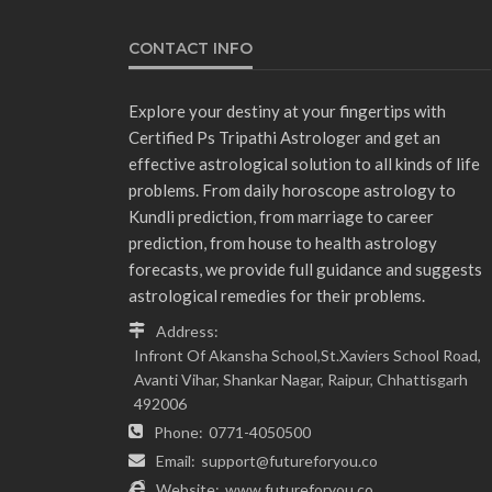
CONTACT INFO
Explore your destiny at your fingertips with
Certified Ps Tripathi Astrologer and get an
effective astrological solution to all kinds of life
problems. From daily horoscope astrology to
Kundli prediction, from marriage to career
prediction, from house to health astrology
forecasts, we provide full guidance and suggests
astrological remedies for their problems.
Address:
Infront Of Akansha School,St.Xaviers School Road,
Avanti Vihar, Shankar Nagar, Raipur, Chhattisgarh
492006
Phone:
0771-4050500
Email:
support@futureforyou.co
Website:
www.futureforyou.co