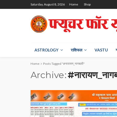
Saturday, August 8, 2026
Home
Shop
ASTROLOGY
राश‍िफल
VASTU
Home
Posts Tagged "#नारायण_नागबली"
Archive
#नारायण_नाग