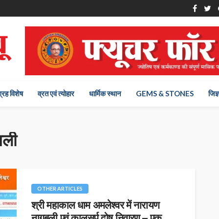
ग्रह विशेष
व्रत एवं त्योहार
धार्मिक स्थान
GEMS & STONES
जिज्
बली
OTHER ARTICLES
श्री महाकाल धाम अमलेश्वर में नारायण
नागबली एवं कालसर्प दोष निवारण – एक