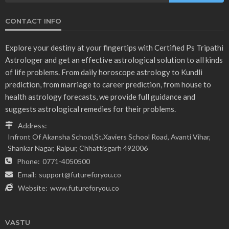
CONTACT INFO
Explore your destiny at your fingertips with Certified Ps Tripathi
Astrologer and get an effective astrological solution to all kinds
of life problems. From daily horoscope astrology to Kundli
prediction, from marriage to career prediction, from house to
health astrology forecasts, we provide full guidance and
suggests astrological remedies for their problems.
Address:
Infront Of Akansha School,St.Xaviers School Road, Avanti Vihar,
Shankar Nagar, Raipur, Chhattisgarh 492006
Phone:
0771-4050500
Email:
support@futureforyou.co
Website:
www.futureforyou.co
VASTU