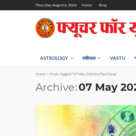
Thursday, August 6, 2026
Home
Shop
ASTROLOGY
राश‍िफल
VASTU
Home
Posts Tagged "07 May 2020 Ka Panchang"
Archive
07 May 20