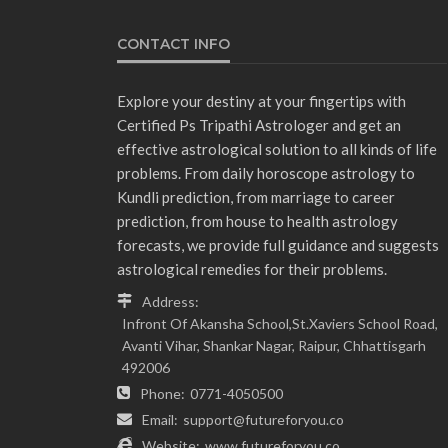
CONTACT INFO
Explore your destiny at your fingertips with
Certified Ps Tripathi Astrologer and get an
effective astrological solution to all kinds of life
problems. From daily horoscope astrology to
Kundli prediction, from marriage to career
prediction, from house to health astrology
forecasts, we provide full guidance and suggests
astrological remedies for their problems.
Address:
Infront Of Akansha School,St.Xaviers School Road,
Avanti Vihar, Shankar Nagar, Raipur, Chhattisgarh
492006
Phone:
0771-4050500
Email:
support@futureforyou.co
Website:
www.futureforyou.co