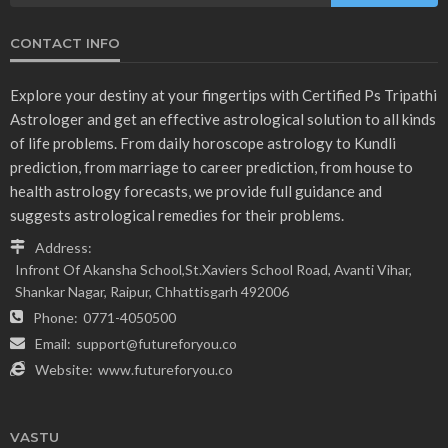
CONTACT INFO
Explore your destiny at your fingertips with Certified Ps Tripathi
Astrologer and get an effective astrological solution to all kinds
of life problems. From daily horoscope astrology to Kundli
prediction, from marriage to career prediction, from house to
health astrology forecasts, we provide full guidance and
suggests astrological remedies for their problems.
Address:
Infront Of Akansha School,St.Xaviers School Road, Avanti Vihar,
Shankar Nagar, Raipur, Chhattisgarh 492006
Phone:
0771-4050500
Email:
support@futureforyou.co
Website:
www.futureforyou.co
VASTU