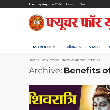
Thursday, August 6, 2026
Home
Shop
ASTROLOGY
राश‍िफल
VASTU
Home
Posts Tagged "Benefits of Rudrabhishek Puja"
Archive
Benefits o