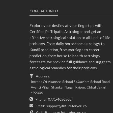
CONTACT INFO
Explore your destiny at your fingertips with
Certified Ps Tripathi Astrologer and get an
effective astrological solution to all kinds of life
problems. From daily horoscope astrology to
Kundli prediction, from marriage to career
prediction, from house to health astrology
forecasts, we provide full guidance and suggests
astrological remedies for their problems.
Address:
Infront Of Akansha School,St.Xaviers School Road,
Avanti Vihar, Shankar Nagar, Raipur, Chhattisgarh
492006
Phone:
0771-4050500
Email:
support@futureforyou.co
Website:
www.futureforyou.co