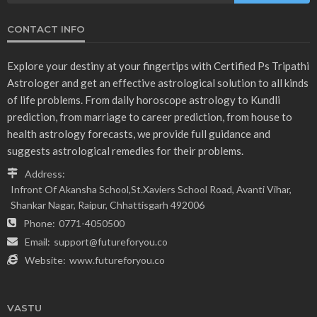
CONTACT INFO
Explore your destiny at your fingertips with Certified Ps Tripathi
Astrologer and get an effective astrological solution to all kinds
of life problems. From daily horoscope astrology to Kundli
prediction, from marriage to career prediction, from house to
health astrology forecasts, we provide full guidance and
suggests astrological remedies for their problems.
Address:
Infront Of Akansha School,St.Xaviers School Road, Avanti Vihar,
Shankar Nagar, Raipur, Chhattisgarh 492006
Phone:
0771-4050500
Email:
support@futureforyou.co
Website:
www.futureforyou.co
VASTU