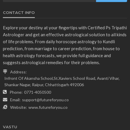
CONTACT INFO
Explore your destiny at your fingertips with Certified Ps Tripathi
Astrologer and get an effective astrological solution to all kinds
of life problems. From daily horoscope astrology to Kundli
prediction, from marriage to career prediction, from house to
health astrology forecasts, we provide full guidance and
suggests astrological remedies for their problems.
Address:
Infront Of Akansha School,St.Xaviers School Road, Avanti Vihar,
Shankar Nagar, Raipur, Chhattisgarh 492006
Phone:
0771-4050500
Email:
support@futureforyou.co
Website:
www.futureforyou.co
VASTU