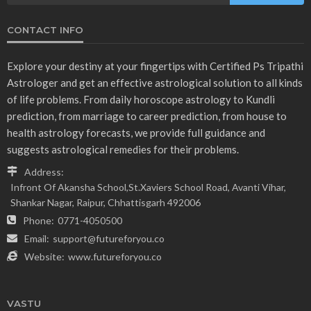
CONTACT INFO
Explore your destiny at your fingertips with Certified Ps Tripathi
Astrologer and get an effective astrological solution to all kinds
of life problems. From daily horoscope astrology to Kundli
prediction, from marriage to career prediction, from house to
health astrology forecasts, we provide full guidance and
suggests astrological remedies for their problems.
Address:
Infront Of Akansha School,St.Xaviers School Road, Avanti Vihar,
Shankar Nagar, Raipur, Chhattisgarh 492006
Phone:
0771-4050500
Email:
support@futureforyou.co
Website:
www.futureforyou.co
VASTU