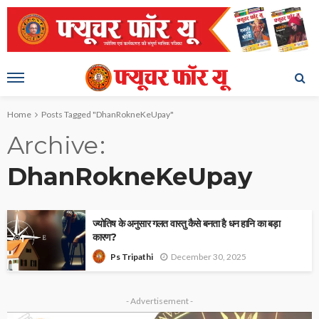
Home
Posts Tagged "DhanRokneKeUpay"
Archive
DhanRokneKeUpay
ज्योतिष के अनुसार गलत वास्तु कैसे बनता है धन हानि का बड़ा
कारण?
December 30, 2025
Ps Tripathi
- Advertisement -