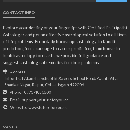
CONTACT INFO
Explore your destiny at your fingertips with Certified Ps Tripathi
Astrologer and get an effective astrological solution to all kinds
of life problems. From daily horoscope astrology to Kundli
prediction, from marriage to career prediction, from house to
health astrology forecasts, we provide full guidance and
suggests astrological remedies for their problems.
Address:
Infront Of Akansha School,St.Xaviers School Road, Avanti Vihar,
Shankar Nagar, Raipur, Chhattisgarh 492006
Phone:
0771-4050500
Email:
support@futureforyou.co
Website:
www.futureforyou.co
VASTU