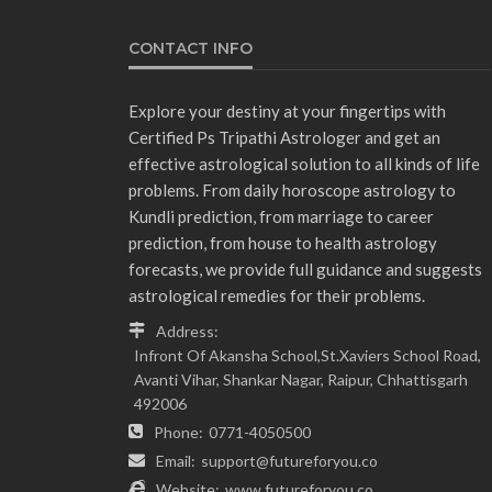
CONTACT INFO
Explore your destiny at your fingertips with
Certified Ps Tripathi Astrologer and get an
effective astrological solution to all kinds of life
problems. From daily horoscope astrology to
Kundli prediction, from marriage to career
prediction, from house to health astrology
forecasts, we provide full guidance and suggests
astrological remedies for their problems.
Address:
Infront Of Akansha School,St.Xaviers School Road,
Avanti Vihar, Shankar Nagar, Raipur, Chhattisgarh
492006
Phone:
0771-4050500
Email:
support@futureforyou.co
Website:
www.futureforyou.co