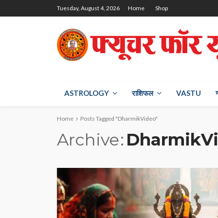
Tuesday, August 4, 2026
Home
Shop
ASTROLOGY
राश‍िफल
VASTU
Home
Posts Tagged "DharmikVideo"
Archive
DharmikV