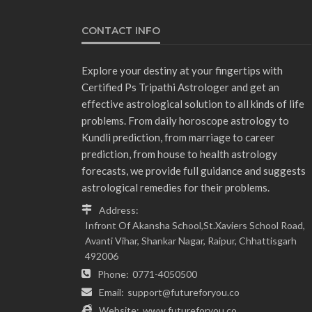
CONTACT INFO
Explore your destiny at your fingertips with
Certified Ps Tripathi Astrologer and get an
effective astrological solution to all kinds of life
problems. From daily horoscope astrology to
Kundli prediction, from marriage to career
prediction, from house to health astrology
forecasts, we provide full guidance and suggests
astrological remedies for their problems.
Address:
Infront Of Akansha School,St.Xaviers School Road,
Avanti Vihar, Shankar Nagar, Raipur, Chhattisgarh
492006
Phone:
0771-4050500
Email:
support@futureforyou.co
Website:
www.futureforyou.co