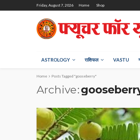
Friday, August 7, 2026
Home
Shop
ASTROLOGY
राश‍िफल
VASTU
Home
Posts Tagged "gooseberry"
Archive
gooseberr