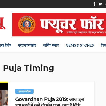
ग्रह विशेष
व्रत एवं त्योहार
धार्मिक स्थान
GEMS & STONES
जिज्
 Puja Timing
व्रत एवं त्योहार
Govardhan Puja 2019: आज इस
शुभ मुहूर्त में करें गोवर्धन पूजा, क्या है विधि,