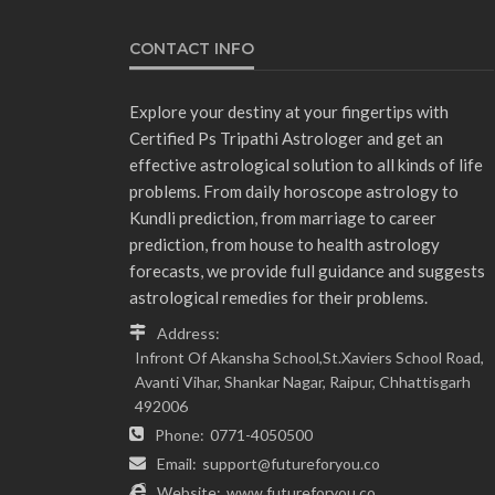
CONTACT INFO
Explore your destiny at your fingertips with
Certified Ps Tripathi Astrologer and get an
effective astrological solution to all kinds of life
problems. From daily horoscope astrology to
Kundli prediction, from marriage to career
prediction, from house to health astrology
forecasts, we provide full guidance and suggests
astrological remedies for their problems.
Address:
Infront Of Akansha School,St.Xaviers School Road,
Avanti Vihar, Shankar Nagar, Raipur, Chhattisgarh
492006
Phone:
0771-4050500
Email:
support@futureforyou.co
Website:
www.futureforyou.co