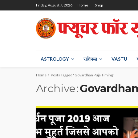
Friday, August 7, 2026
Home
Shop
ASTROLOGY
राश‍िफल
VASTU
Home
Posts Tagged "Govardhan Puja Timing"
Archive
Govardhan