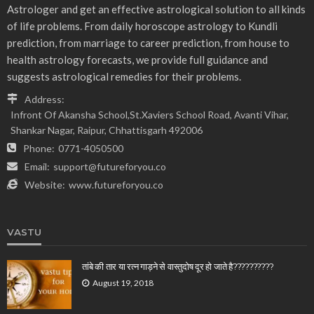
Astrologer and get an effective astrological solution to all kinds
of life problems. From daily horoscope astrology to Kundli
prediction, from marriage to career prediction, from house to
health astrology forecasts, we provide full guidance and
suggests astrological remedies for their problems.
Address:
Infront Of Akansha School,St.Xaviers School Road, Avanti Vihar,
Shankar Nagar, Raipur, Chhattisgarh 492006
Phone:
0771-4050500
Email:
support@futureforyou.co
Website:
www.futureforyou.co
VASTU
तांबे की तार या रत्न गाड़ने से वास्तुदोष दूर हो जाते है??????????
August 19, 2018