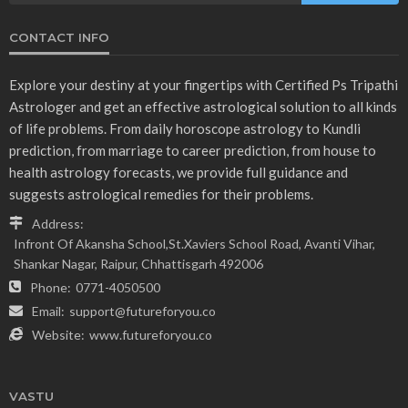
CONTACT INFO
Explore your destiny at your fingertips with Certified Ps Tripathi
Astrologer and get an effective astrological solution to all kinds
of life problems. From daily horoscope astrology to Kundli
prediction, from marriage to career prediction, from house to
health astrology forecasts, we provide full guidance and
suggests astrological remedies for their problems.
Address:
Infront Of Akansha School,St.Xaviers School Road, Avanti Vihar,
Shankar Nagar, Raipur, Chhattisgarh 492006
Phone:
0771-4050500
Email:
support@futureforyou.co
Website:
www.futureforyou.co
VASTU