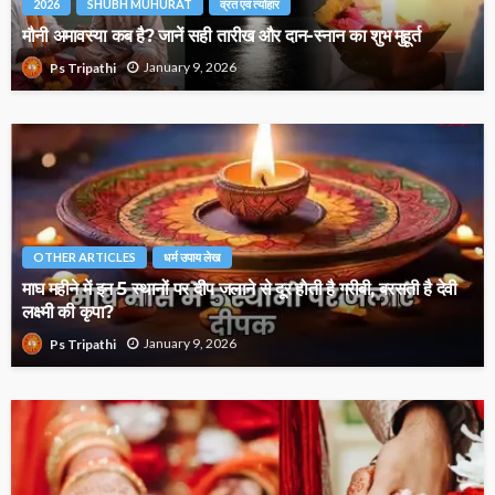
2026
SHUBH MUHURAT
व्रत एवं त्योहार
मौनी अमावस्या कब है? जानें सही तारीख और दान-स्नान का शुभ मुहूर्त
January 9, 2026
Ps Tripathi
OTHER ARTICLES
धर्म उपाय लेख
माघ महीने में इन 5 स्थानों पर दीप जलाने से दूर होती है गरीबी, बरसती है देवी
लक्ष्मी की कृपा?
January 9, 2026
Ps Tripathi