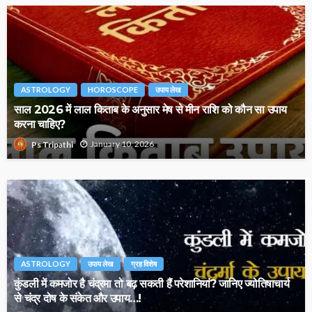
ASTROLOGY
HOROSCOPE
उपाय लेख
साल 2026 में लाल किताब के अनुसार मेष से मीन राशि को कौन सा उपाय
करना चाहिए?
January 10, 2026
Ps Tripathi
ASTROLOGY
उपाय लेख
ग्रह विशेष
कुंडली में कमजोर है चंद्रमा तो बढ़ सकती हैं परेशानियां? जानिए ज्योतिषाचार्य
से चंद्र दोष के संकेत और उपाय…!