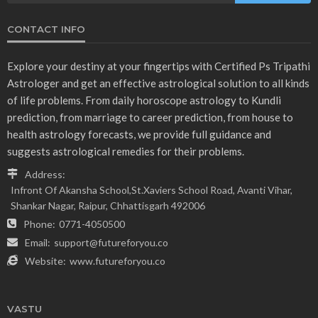
CONTACT INFO
Explore your destiny at your fingertips with Certified Ps Tripathi
Astrologer and get an effective astrological solution to all kinds
of life problems. From daily horoscope astrology to Kundli
prediction, from marriage to career prediction, from house to
health astrology forecasts, we provide full guidance and
suggests astrological remedies for their problems.
Address:
Infront Of Akansha School,St.Xaviers School Road, Avanti Vihar,
Shankar Nagar, Raipur, Chhattisgarh 492006
Phone:
0771-4050500
Email:
support@futureforyou.co
Website:
www.futureforyou.co
VASTU