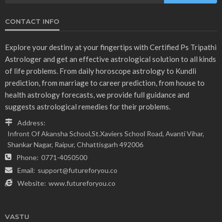
CONTACT INFO
Explore your destiny at your fingertips with Certified Ps Tripathi
Astrologer and get an effective astrological solution to all kinds
of life problems. From daily horoscope astrology to Kundli
prediction, from marriage to career prediction, from house to
health astrology forecasts, we provide full guidance and
suggests astrological remedies for their problems.
Address:
Infront Of Akansha School,St.Xaviers School Road, Avanti Vihar,
Shankar Nagar, Raipur, Chhattisgarh 492006
Phone:
0771-4050500
Email:
support@futureforyou.co
Website:
www.futureforyou.co
VASTU