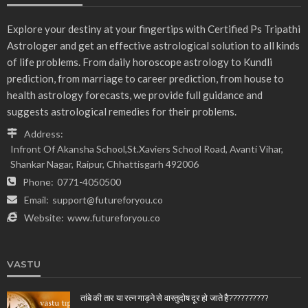
Explore your destiny at your fingertips with Certified Ps Tripathi
Astrologer and get an effective astrological solution to all kinds
of life problems. From daily horoscope astrology to Kundli
prediction, from marriage to career prediction, from house to
health astrology forecasts, we provide full guidance and
suggests astrological remedies for their problems.
Address:
Infront Of Akansha School,St.Xaviers School Road, Avanti Vihar,
Shankar Nagar, Raipur, Chhattisgarh 492006
Phone:
0771-4050500
Email:
support@futureforyou.co
Website:
www.futureforyou.co
VASTU
तांबे की तार या रत्न गाड़ने से वास्तुदोष दूर हो जाते है??????????