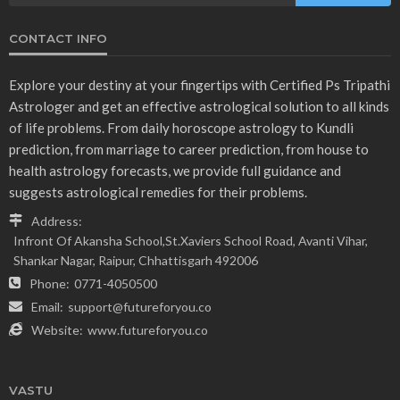
CONTACT INFO
Explore your destiny at your fingertips with Certified Ps Tripathi
Astrologer and get an effective astrological solution to all kinds
of life problems. From daily horoscope astrology to Kundli
prediction, from marriage to career prediction, from house to
health astrology forecasts, we provide full guidance and
suggests astrological remedies for their problems.
Address:
Infront Of Akansha School,St.Xaviers School Road, Avanti Vihar,
Shankar Nagar, Raipur, Chhattisgarh 492006
Phone:
0771-4050500
Email:
support@futureforyou.co
Website:
www.futureforyou.co
VASTU