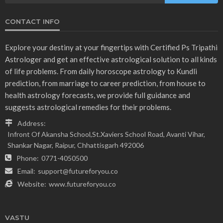
CONTACT INFO
Explore your destiny at your fingertips with Certified Ps Tripathi
Astrologer and get an effective astrological solution to all kinds
of life problems. From daily horoscope astrology to Kundli
prediction, from marriage to career prediction, from house to
health astrology forecasts, we provide full guidance and
suggests astrological remedies for their problems.
Address:
Infront Of Akansha School,St.Xaviers School Road, Avanti Vihar,
Shankar Nagar, Raipur, Chhattisgarh 492006
Phone:
0771-4050500
Email:
support@futureforyou.co
Website:
www.futureforyou.co
VASTU