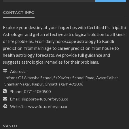
CONTACT INFO
Explore your destiny at your fingertips with Certified Ps Tripathi
Astrologer and get an effective astrological solution to all kinds
of life problems. From daily horoscope astrology to Kundli
prediction, from marriage to career prediction, from house to
health astrology forecasts, we provide full guidance and
suggests astrological remedies for their problems.
Address:
Infront Of Akansha School,St.Xaviers School Road, Avanti Vihar,
Shankar Nagar, Raipur, Chhattisgarh 492006
Phone:
0771-4050500
Email:
support@futureforyou.co
Website:
www.futureforyou.co
VASTU