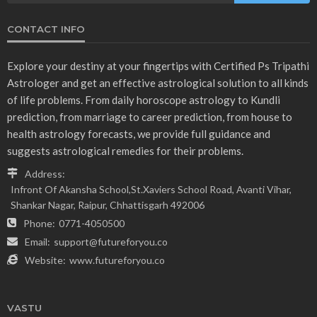
CONTACT INFO
Explore your destiny at your fingertips with Certified Ps Tripathi
Astrologer and get an effective astrological solution to all kinds
of life problems. From daily horoscope astrology to Kundli
prediction, from marriage to career prediction, from house to
health astrology forecasts, we provide full guidance and
suggests astrological remedies for their problems.
Address:
Infront Of Akansha School,St.Xaviers School Road, Avanti Vihar,
Shankar Nagar, Raipur, Chhattisgarh 492006
Phone:
0771-4050500
Email:
support@futureforyou.co
Website:
www.futureforyou.co
VASTU