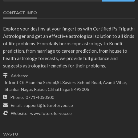
CONTACT INFO
Explore your destiny at your fingertips with Certified Ps Tripathi
Astrologer and get an effective astrological solution to all kinds
of life problems. From daily horoscope astrology to Kundli
prediction, from marriage to career prediction, from house to
health astrology forecasts, we provide full guidance and
suggests astrological remedies for their problems.
Address:
Infront Of Akansha School,St.Xaviers School Road, Avanti Vihar,
Shankar Nagar, Raipur, Chhattisgarh 492006
Phone:
0771-4050500
Email:
support@futureforyou.co
Website:
www.futureforyou.co
VASTU