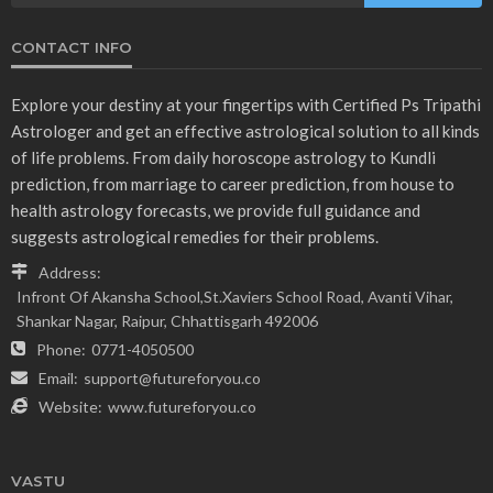
CONTACT INFO
Explore your destiny at your fingertips with Certified Ps Tripathi
Astrologer and get an effective astrological solution to all kinds
of life problems. From daily horoscope astrology to Kundli
prediction, from marriage to career prediction, from house to
health astrology forecasts, we provide full guidance and
suggests astrological remedies for their problems.
Address:
Infront Of Akansha School,St.Xaviers School Road, Avanti Vihar,
Shankar Nagar, Raipur, Chhattisgarh 492006
Phone:
0771-4050500
Email:
support@futureforyou.co
Website:
www.futureforyou.co
VASTU