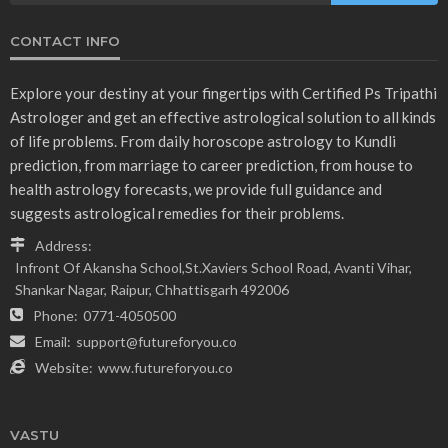
CONTACT INFO
Explore your destiny at your fingertips with Certified Ps Tripathi
Astrologer and get an effective astrological solution to all kinds
of life problems. From daily horoscope astrology to Kundli
prediction, from marriage to career prediction, from house to
health astrology forecasts, we provide full guidance and
suggests astrological remedies for their problems.
Address:
Infront Of Akansha School,St.Xaviers School Road, Avanti Vihar,
Shankar Nagar, Raipur, Chhattisgarh 492006
Phone:
0771-4050500
Email:
support@futureforyou.co
Website:
www.futureforyou.co
VASTU