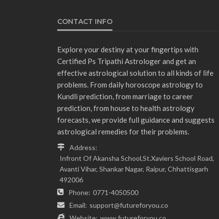
CONTACT INFO
Explore your destiny at your fingertips with
Certified Ps Tripathi Astrologer and get an
effective astrological solution to all kinds of life
problems. From daily horoscope astrology to
Kundli prediction, from marriage to career
prediction, from house to health astrology
forecasts, we provide full guidance and suggests
astrological remedies for their problems.
Address:
Infront Of Akansha School,St.Xaviers School Road,
Avanti Vihar, Shankar Nagar, Raipur, Chhattisgarh
492006
Phone:
0771-4050500
Email:
support@futureforyou.co
Website:
www.futureforyou.co