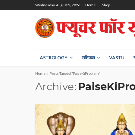
Wednesday, August 5, 2026
Home
Shop
ASTROLOGY
राश‍िफल
VASTU
Home
Posts Tagged "PaiseKiProblem"
Archive
PaiseKiPr