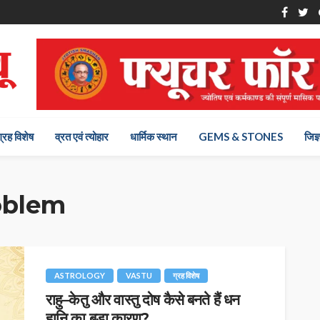
ग्रह विशेष
व्रत एवं त्योहार
धार्मिक स्थान
GEMS & STONES
जिज्
oblem
ASTROLOGY
VASTU
ग्रह विशेष
राहु–केतु और वास्तु दोष कैसे बनते हैं धन
हानि का बड़ा कारण?