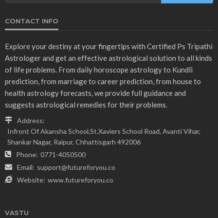
CONTACT INFO
Explore your destiny at your fingertips with Certified Ps Tripathi
Astrologer and get an effective astrological solution to all kinds
of life problems. From daily horoscope astrology to Kundli
prediction, from marriage to career prediction, from house to
health astrology forecasts, we provide full guidance and
suggests astrological remedies for their problems.
Address:
Infront Of Akansha School,St.Xaviers School Road, Avanti Vihar,
Shankar Nagar, Raipur, Chhattisgarh 492006
Phone:
0771-4050500
Email:
support@futureforyou.co
Website:
www.futureforyou.co
VASTU