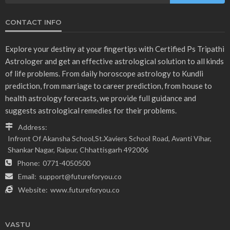
CONTACT INFO
Explore your destiny at your fingertips with Certified Ps Tripathi
Astrologer and get an effective astrological solution to all kinds
of life problems. From daily horoscope astrology to Kundli
prediction, from marriage to career prediction, from house to
health astrology forecasts, we provide full guidance and
suggests astrological remedies for their problems.
Address:
Infront Of Akansha School,St.Xaviers School Road, Avanti Vihar,
Shankar Nagar, Raipur, Chhattisgarh 492006
Phone:
0771-4050500
Email:
support@futureforyou.co
Website:
www.futureforyou.co
VASTU