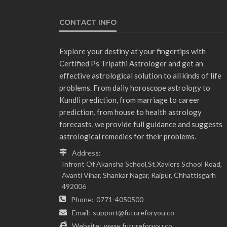
CONTACT INFO
Explore your destiny at your fingertips with
Certified Ps Tripathi Astrologer and get an
effective astrological solution to all kinds of life
problems. From daily horoscope astrology to
Kundli prediction, from marriage to career
prediction, from house to health astrology
forecasts, we provide full guidance and suggests
astrological remedies for their problems.
Address:
Infront Of Akansha School,St.Xaviers School Road,
Avanti Vihar, Shankar Nagar, Raipur, Chhattisgarh
492006
Phone:
0771-4050500
Email:
support@futureforyou.co
Website:
www.futureforyou.co