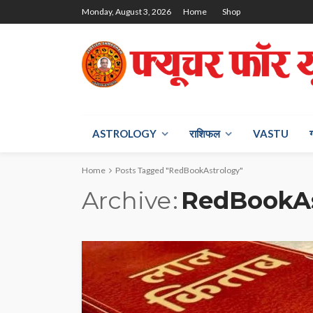
Monday, August 3, 2026
Home
Shop
ASTROLOGY
राश‍िफल
VASTU
Home
Posts Tagged "RedBookAstrology"
Archive
RedBookAs