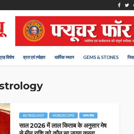
ग्रह विशेष
व्रत एवं त्योहार
धार्मिक स्थान
GEMS & STONES
जिज्
trology
ASTROLOGY
HOROSCOPE
उपाय लेख
साल 2026 में लाल किताब के अनुसार मेष
से मीन राशि को कौन सा उपाय करना