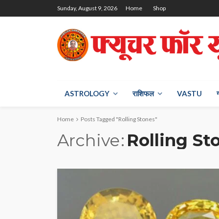
Sunday, August 9, 2026
Home
Shop
ASTROLOGY
राश‍िफल
VASTU
Home
Posts Tagged "Rolling Stones"
Archive
Rolling St