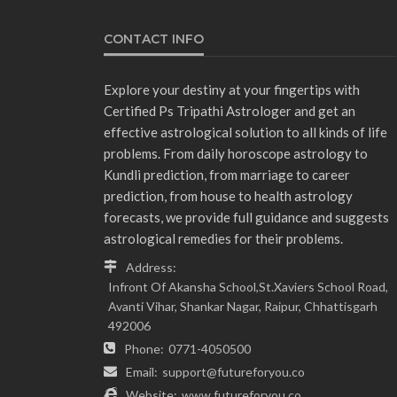
CONTACT INFO
Explore your destiny at your fingertips with
Certified Ps Tripathi Astrologer and get an
effective astrological solution to all kinds of life
problems. From daily horoscope astrology to
Kundli prediction, from marriage to career
prediction, from house to health astrology
forecasts, we provide full guidance and suggests
astrological remedies for their problems.
Address:
Infront Of Akansha School,St.Xaviers School Road,
Avanti Vihar, Shankar Nagar, Raipur, Chhattisgarh
492006
Phone:
0771-4050500
Email:
support@futureforyou.co
Website:
www.futureforyou.co