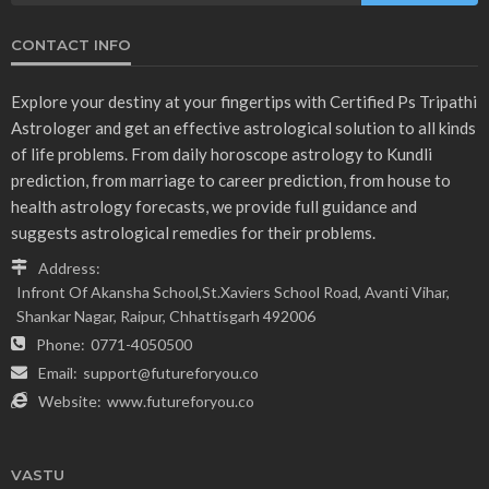
CONTACT INFO
Explore your destiny at your fingertips with Certified Ps Tripathi
Astrologer and get an effective astrological solution to all kinds
of life problems. From daily horoscope astrology to Kundli
prediction, from marriage to career prediction, from house to
health astrology forecasts, we provide full guidance and
suggests astrological remedies for their problems.
Address:
Infront Of Akansha School,St.Xaviers School Road, Avanti Vihar,
Shankar Nagar, Raipur, Chhattisgarh 492006
Phone:
0771-4050500
Email:
support@futureforyou.co
Website:
www.futureforyou.co
VASTU