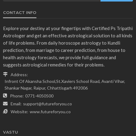
CONTACT INFO
Explore your destiny at your fingertips with Certified Ps Tripathi
Astrologer and get an effective astrological solution to all kinds
of life problems. From daily horoscope astrology to Kundli
prediction, from marriage to career prediction, from house to
health astrology forecasts, we provide full guidance and
suggests astrological remedies for their problems.
Address:
Infront Of Akansha School,St.Xaviers School Road, Avanti Vihar,
Shankar Nagar, Raipur, Chhattisgarh 492006
Phone:
0771-4050500
Email:
support@futureforyou.co
Website:
www.futureforyou.co
VASTU