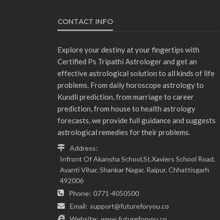
CONTACT INFO
Explore your destiny at your fingertips with
Certified Ps Tripathi Astrologer and get an
effective astrological solution to all kinds of life
problems. From daily horoscope astrology to
Kundli prediction, from marriage to career
prediction, from house to health astrology
forecasts, we provide full guidance and suggests
astrological remedies for their problems.
Address:
Infront Of Akansha School,St.Xaviers School Road,
Avanti Vihar, Shankar Nagar, Raipur, Chhattisgarh
492006
Phone:
0771-4050500
Email:
support@futureforyou.co
Website:
www.futureforyou.co