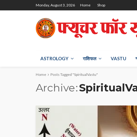
Monday, August 3, 2026
Home
Shop
ASTROLOGY
राश‍िफल
VASTU
Home
Posts Tagged "SpiritualVastu"
Archive
SpiritualV