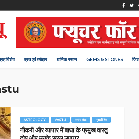
ग्रह विशेष
व्रत एवं त्योहार
धार्मिक स्थान
GEMS & STONES
जिज्
astu
ASTROLOGY
VASTU
उपाय लेख
ग्रह विशेष
नौकरी और व्यापार में बाधा के प्रमुख वास्तु
दोष और उनके सरल उपाय?