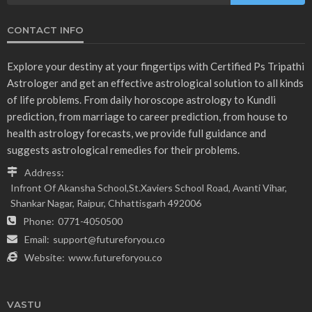
CONTACT INFO
Explore your destiny at your fingertips with Certified Ps Tripathi
Astrologer and get an effective astrological solution to all kinds
of life problems. From daily horoscope astrology to Kundli
prediction, from marriage to career prediction, from house to
health astrology forecasts, we provide full guidance and
suggests astrological remedies for their problems.
Address:
Infront Of Akansha School,St.Xaviers School Road, Avanti Vihar,
Shankar Nagar, Raipur, Chhattisgarh 492006
Phone:
0771-4050500
Email:
support@futureforyou.co
Website:
www.futureforyou.co
VASTU