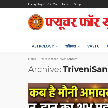
Friday, August 7, 2026
Home
Shop
ASTROLOGY
राश‍िफल
VASTU
Home
Posts Tagged "TriveniSangam"
Archive
TriveniSa