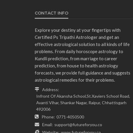
CONTACT INFO
Explore your destiny at your fingertips with
Certified Ps Tripathi Astrologer and get an
effective astrological solution to all kinds of life
problems. From daily horoscope astrology to
Kundli prediction, from marriage to career
prediction, from house to health astrology
forecasts, we provide full guidance and suggests
astrological remedies for their problems.
Address:
Infront Of Akansha School,St.Xaviers School Road,
Avanti Vihar, Shankar Nagar, Raipur, Chhattisgarh
492006
Phone:
0771-4050500
Email:
support@futureforyou.co
Website:
www.futureforyou.co