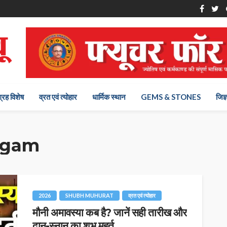
ग्रह विशेष
व्रत एवं त्योहार
धार्मिक स्थान
GEMS & STONES
जिज्
ngam
2026
SHUBH MUHURAT
व्रत एवं त्योहार
मौनी अमावस्या कब है? जानें सही तारीख और
दान-स्नान का शुभ मुहूर्त