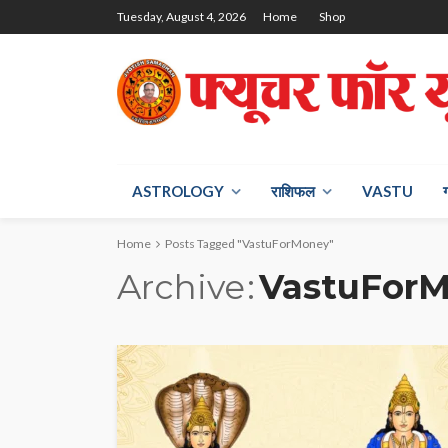
Tuesday, August 4, 2026
Home
Shop
ASTROLOGY
राश‍िफल
VASTU
Home
Posts Tagged "VastuForMoney"
Archive
VastuFor