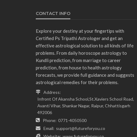
CONTACT INFO
Explore your destiny at your fingertips with
Certified Ps Tripathi Astrologer and get an
effective astrological solution to all kinds of life
problems. From daily horoscope astrology to
Kundli prediction, from marriage to career
prediction, from house to health astrology
forecasts, we provide full guidance and suggests
astrological remedies for their problems.
Address:
Infront Of Akansha School,St.Xaviers School Road,
Avanti Vihar, Shankar Nagar, Raipur, Chhattisgarh
492006
Phone:
0771-4050500
Email:
support@futureforyou.co
Website:
www.futureforyou.co