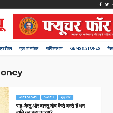
ग्रह विशेष
व्रत एवं त्योहार
धार्मिक स्थान
GEMS & STONES
जिज्
Money
ASTROLOGY
VASTU
ग्रह विशेष
राहु–केतु और वास्तु दोष कैसे बनते हैं धन
हानि का बड़ा कारण?