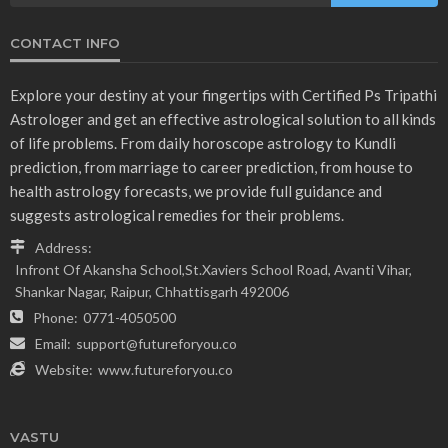
CONTACT INFO
Explore your destiny at your fingertips with Certified Ps Tripathi
Astrologer and get an effective astrological solution to all kinds
of life problems. From daily horoscope astrology to Kundli
prediction, from marriage to career prediction, from house to
health astrology forecasts, we provide full guidance and
suggests astrological remedies for their problems.
Address:
Infront Of Akansha School,St.Xaviers School Road, Avanti Vihar,
Shankar Nagar, Raipur, Chhattisgarh 492006
Phone:
0771-4050500
Email:
support@futureforyou.co
Website:
www.futureforyou.co
VASTU