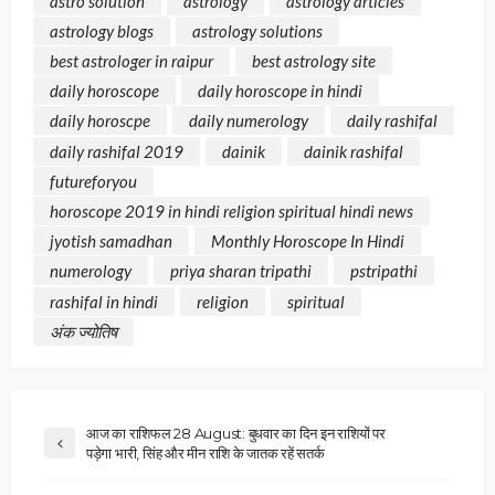
astro solution
astrology
astrology articles
astrology blogs
astrology solutions
best astrologer in raipur
best astrology site
daily horoscope
daily horoscope in hindi
daily horoscpe
daily numerology
daily rashifal
daily rashifal 2019
dainik
dainik rashifal
futureforyou
horoscope 2019 in hindi religion spiritual hindi news
jyotish samadhan
Monthly Horoscope In Hindi
numerology
priya sharan tripathi
pstripathi
rashifal in hindi
religion
spiritual
अंक ज्योतिष
आज का राशिफल 28 August: बुधवार का दिन इन राशियों पर
पड़ेगा भारी, सिंह और मीन राशि के जातक रहें सतर्क