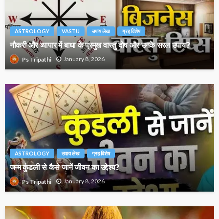
ASTROLOGY
VASTU
उपाय लेख
ग्रह विशेष
नौकरी और व्यापार में बाधा के प्रमुख वास्तु दोष और उनके सरल उपाय?
January 8, 2026
Ps Tripathi
ASTROLOGY
उपाय लेख
ग्रह विशेष
जन्म कुंडली से कैसे जानें जीवन का उद्देश्य?
January 8, 2026
Ps Tripathi