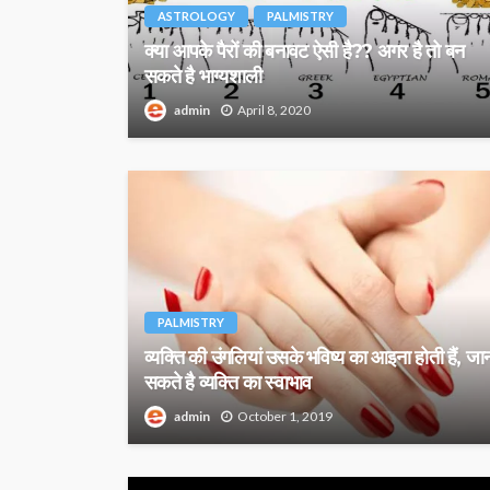
ASTROLOGY
PALMISTRY
क्या आपके पैरों की बनावट ऐसी है?? अगर है तो बन
सकते है भाग्यशाली
admin
April 8, 2020
PALMISTRY
व्‍यक्‍ति की उंगलियां उसके भविष्‍य का आइना होती हैं, जा
सकते है व्यक्ति का स्वाभाव
admin
October 1, 2019